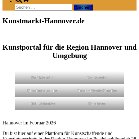
search
Suchen
form
nach:
Kunstmarkt-Hannover.de
Kunstportal für die Region Hannover und
Umgebung
Profikünstler
Kunstwerke
Kunstinteressierte
Freischaffende Künstler
Hobbykünstler
Galeristen
Hannover im Februar 2026
Du bist hier auf einer Plattform für Kunstschaffende und
Kunstinteressierte in der Region Hannover im Postleitzahlbereich 28