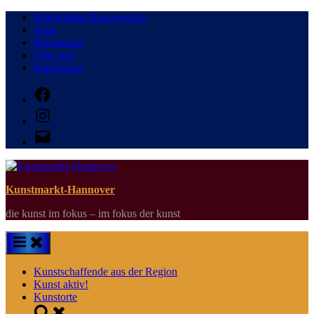
Skip
Kunstmarkt-Hannover.de
to
Shop
content
Pressenotiz
Über uns
Impressum
Facebook
Instagram
E-
Mail
Kunstmarkt-Hannover
die kunst im fokus – im fokus der kunst
Kunstschaffende aus der Region
Kunst aktiv!
Kunstorte
Toggle