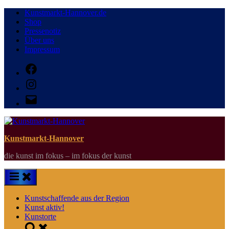
Skip
Kunstmarkt-Hannover.de
to
Shop
content
Pressenotiz
Über uns
Impressum
Facebook
Instagram
E-
Mail
Kunstmarkt-Hannover
die kunst im fokus – im fokus der kunst
Kunstschaffende aus der Region
Kunst aktiv!
Kunstorte
Toggle