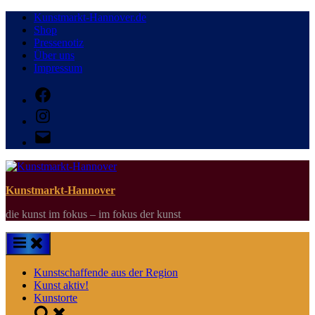
Skip
Kunstmarkt-Hannover.de
to
Shop
content
Pressenotiz
Über uns
Impressum
Facebook
Instagram
E-
Mail
Kunstmarkt-Hannover
die kunst im fokus – im fokus der kunst
Kunstschaffende aus der Region
Kunst aktiv!
Kunstorte
Toggle