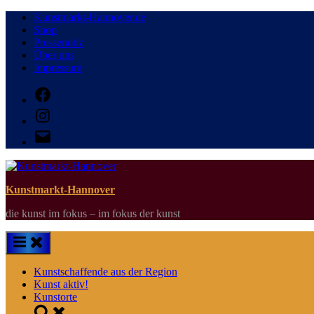
Skip
Kunstmarkt-Hannover.de
to
Shop
content
Pressenotiz
Über uns
Impressum
Facebook
Instagram
E-
Mail
Kunstmarkt-Hannover
die kunst im fokus – im fokus der kunst
Kunstschaffende aus der Region
Kunst aktiv!
Kunstorte
Toggle