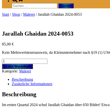
search
Suchen
form
nach:
Start
/
Shop
/
Malerei
/ Jarallah Ghaidan 2024-0053
Jarallah Ghaidan 2024-0053
85,00
€
Kein Mehrwertsteuerausweis, da Kleinunternehmer nach §19 (1) US
Jarallah
Ghaidan
In den Warenkorb
2024-
Kategorie:
Malerei
0053
Menge
Beschreibung
Zusätzliche Informationen
Beschreibung
Im ersten Quartal 2024 schuf Jarallah Ghaidan über 650 Bilder! Et