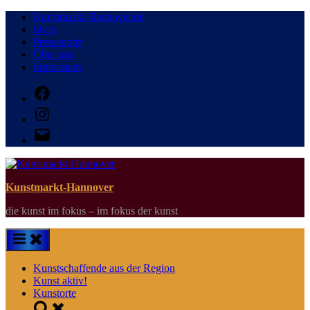
Skip
Kunstmarkt-Hannover.de
to
Shop
content
Pressenotiz
Über uns
Impressum
Facebook
Instagram
E-
Mail
Kunstmarkt-Hannover
die kunst im fokus – im fokus der kunst
Kunstschaffende aus der Region
Kunst aktiv!
Kunstorte
Toggle