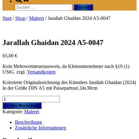
search
Suchen
form
nach:
Start
/
Shop
/
Malerei
/ Jarallah Ghaidan 2024 A5-0047
Jarallah Ghaidan 2024 A5-0047
65,00
€
Kein Mehrwertsteuerausweis, da Kleinunternehmer nach §19 (1)
UStG.
zzgl.
Versandkosten
Kolorierte Originalzeichnung des Künstlers Jarallah Ghaidan (2024)
in der Größe DIN A5 mit Passepartout 24x30cm
Jarallah
Ghaidan
In den Warenkorb
2024
Kategorie:
Malerei
A5-
0047
Beschreibung
Menge
Zusätzliche Informationen