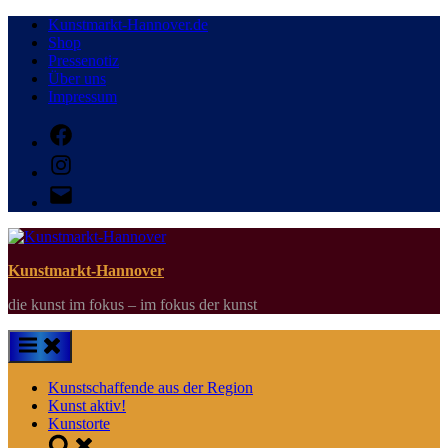
Skip
Kunstmarkt-Hannover.de
to
Shop
content
Pressenotiz
Über uns
Impressum
Facebook
Instagram
E-
Mail
Kunstmarkt-Hannover
die kunst im fokus – im fokus der kunst
Kunstschaffende aus der Region
Kunst aktiv!
Kunstorte
Toggle