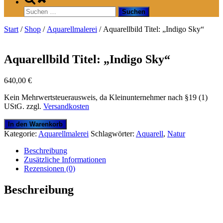
search
Suchen
form
nach:
Start
/
Shop
/
Aquarellmalerei
/ Aquarellbild Titel: „Indigo Sky“
Aquarellbild Titel: „Indigo Sky“
640,00
€
Kein Mehrwertsteuerausweis, da Kleinunternehmer nach §19 (1)
UStG.
zzgl.
Versandkosten
Aquarellbild
In den Warenkorb
Titel:
Kategorie:
Aquarellmalerei
Schlagwörter:
Aquarell
,
Natur
"Indigo
Sky"
Beschreibung
Menge
Zusätzliche Informationen
Rezensionen (0)
Beschreibung